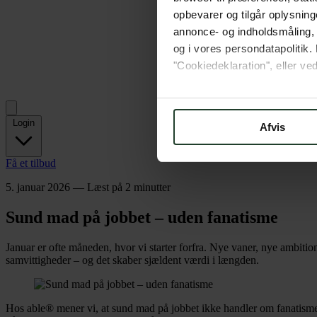
opbevarer og tilgår oplysning
annonce- og indholdsmåling,
og i vores persondatapolitik. 
"Cookiedeklaration", eller ved
Hvis du tillader det, vil vi og
Indsamle præcise oply
Login
Afvis
Identificere din enhed
Dine valg anvendes på hele w
Få et tilbud
5. januar 2026
—
Læst på 2 minutter
Vi bruger cookies til at tilpas
vores trafik. Vi deler også 
Sund mad på jobbet – uden fanatisme
annonceringspartnere og anal
dem, eller som de har indsaml
Januar er ofte måneden, hvor vi starter forfra. Nye vaner, nye ambiti
samvittigheder – og det skaber sjældent værdi i længden.
Hos able® mener vi, at sund mad på jobbet ikke handler om fanatisme, 