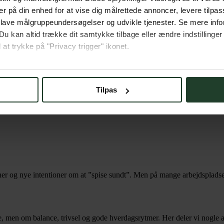
er på din enhed for at vise dig målrettede annoncer, levere tilpas
 lave målgruppeundersøgelser og udvikle tjenester. Se mere inf
Du kan altid trække dit samtykke tilbage eller ændre indstillinger
 at trykke på "Privacy trigger" ikonet.
så gerne:
sninger om din placering, der kan være nøjagtig inden for få me
Tilpas
 baseret på en scanning af dens unikke karakteristika (fingerprin
ebsitet.
se vores indhold og annoncer, til at vise dig funktioner til sociale
oplysninger om din brug af vores hjemmeside med vores partnere i
ysepartnere. Vores partnere kan kombinere disse data med andr
et fra din brug af deres tjenester.
oner og nye intentioner om at ”spise sundt”. Men på mange arbejdspladse
men om balance, trivsel og gode hverdagsrytmer. Her deler vi nogle af d