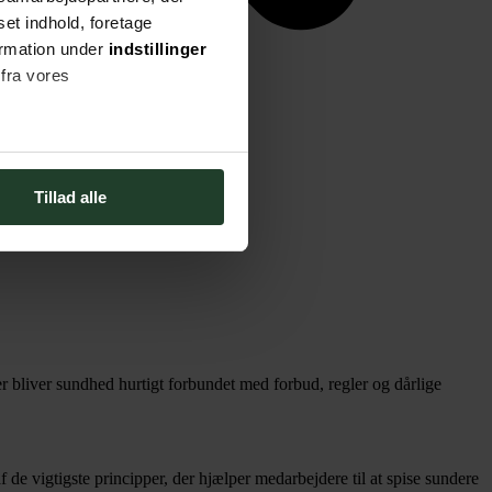
set indhold, foretage
ormation under
indstillinger
 fra vores
ter
Tillad alle
ting)
 medier og til at analysere
nden for sociale medier,
e oplysninger, du har givet
r bliver sundhed hurtigt forbundet med forbud, regler og dårlige
e vigtigste principper, der hjælper medarbejdere til at spise sundere