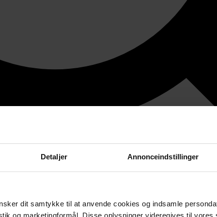
Detaljer
Annonceindstillinger
sker dit samtykke til at anvende cookies og indsamle personda
istik og marketingformål. Disse oplysninger videregives til vore