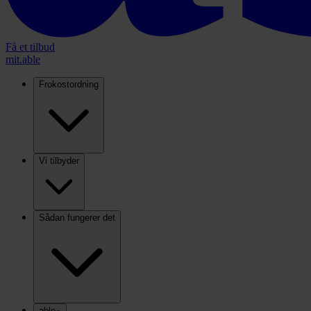
Få et tilbud
mit.able
Frokostordning
Vi tilbyder
Sådan fungerer det
able