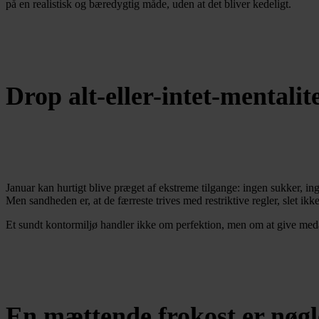
på en realistisk og bæredygtig måde, uden at det bliver kedeligt.
Drop alt-eller-intet-mentalit
Januar kan hurtigt blive præget af ekstreme tilgange: ingen sukker, ing
Men sandheden er, at de færreste trives med restriktive regler, slet ik
Et sundt kontormiljø handler ikke om perfektion, men om at give med
En mættende frokost er nøgle