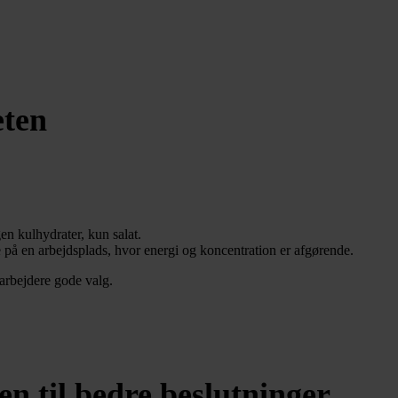
eten
en kulhydrater, kun salat.
ke på en arbejdsplads, hvor energi og koncentration er afgørende.
arbejdere gode valg.
n til bedre beslutninger