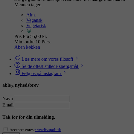
Menuen tager...
Alm.
Vegansk
Vegetarisk
Pris
Fra 55,00 kr.
Min. ordre
10 Pers.
Åben køkken
Læs mere om vores filosofi
Se de oftest stillede spørgsmål
Følg os på instagram
able
nyhedsbrev
®
Navn
Email
Tak for for din tilmelding.
Accepter vores
privatlivspolitik
.