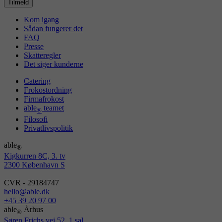
Tilmeld
Kom igang
Sådan fungerer det
FAQ
Presse
Skatteregler
Det siger kunderne
Catering
Frokostordning
Firmafrokost
able
teamet
®
Filosofi
Privatlivspolitik
able
®
Kigkurren 8C, 3. tv
2300 København S
CVR - 29184747
hello@able.dk
+45 39 20 97 00
able
Århus
®
Søren Frichs vej 52, 1 sal