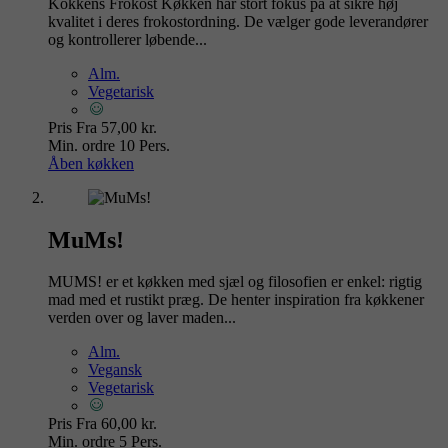
Kokkens Frokost Køkken har stort fokus på at sikre høj
kvalitet i deres frokostordning. De vælger gode leverandører
og kontrollerer løbende...
Alm.
Vegetarisk
Pris
Fra 57,00 kr.
Min. ordre
10 Pers.
Åben køkken
MuMs!
MUMS! er et køkken med sjæl og filosofien er enkel: rigtig
mad med et rustikt præg. De henter inspiration fra køkkener
verden over og laver maden...
Alm.
Vegansk
Vegetarisk
Pris
Fra 60,00 kr.
Min. ordre
5 Pers.