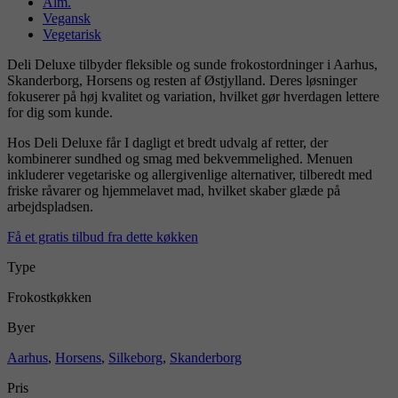
Alm.
Vegansk
Vegetarisk
Deli Deluxe
tilbyder fleksible og sunde frokostordninger i Aarhus,
Skanderborg, Horsens og resten af Østjylland.
Deres løsninger
fokuserer på høj kvalitet og variation, hvilket gør hverdagen lettere
for dig som kunde.
Hos Deli Deluxe får I dagligt et bredt udvalg af retter, der
kombinerer sundhed og smag med bekvemmelighed.
Menuen
inkluderer vegetariske og allergivenlige alternativer, tilberedt med
friske råvarer og hjemmelavet mad, hvilket skaber glæde på
arbejdspladsen.
Få et gratis tilbud fra dette køkken
Type
Frokostkøkken
Byer
Aarhus
,
Horsens
,
Silkeborg
,
Skanderborg
Pris