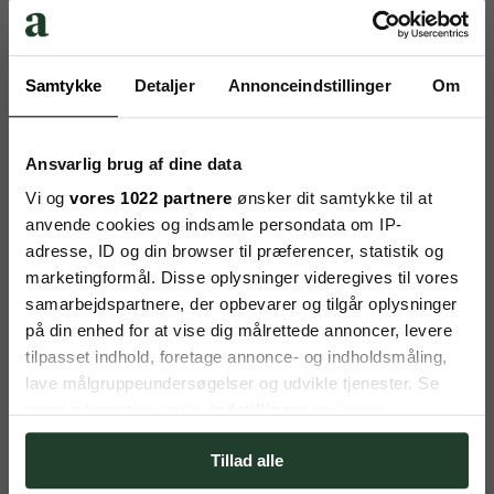
Få et tilbud på frokostordning fra
Deli
Samtykke
Detaljer
Annonceindstillinger
Om
Deluxe
Det er gratis og uforpligtende.
Ansvarlig brug af dine data
Vi kontakter dig med et tilbud på jeres nye frokostordning
inden for 24 timer.
Vi og
vores 1022 partnere
ønsker dit samtykke til at
Gør som mere end 600+ virksomheder i Danmark – få en
anvende cookies og indsamle persondata om IP-
frokostordning fra able®
adresse, ID og din browser til præferencer, statistik og
Kom igang med ny frokostordning
marketingformål. Disse oplysninger videregives til vores
samarbejdspartnere, der opbevarer og tilgår oplysninger
URL
på din enhed for at vise dig målrettede annoncer, levere
Dette felt er til validering og bør ikke ændres.
tilpasset indhold, foretage annonce- og indholdsmåling,
Hvor mange er i?
*
lave målgruppeundersøgelser og udvikle tjenester. Se
mere information under
indstillinger
og i vores
Hvor skal det leveres?
*
persondatapolitik. Du kan altid trække dit samtykke
Navn
*
Tillad alle
tilbage eller ændre indstillinger fra vores
"Cookiedeklaration", eller ved at trykke på "Privacy