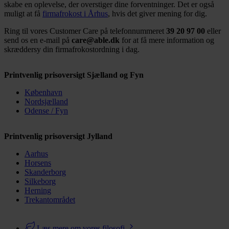
skabe en oplevelse, der overstiger dine forventninger. Det er også
for sociale medier, annonceringspartnere og
muligt at få
firmafrokost i Århus
, hvis det giver mening for dig.
analysepartnere. Vores partnere kan kombinere disse
Ring til vores Customer Care på telefonnummeret
39 20 97 00
eller
data med andre oplysninger, du har givet dem, eller som
send os en e-mail på
care@able.dk
for at få mere information og
de har indsamlet fra din brug af deres tjenester.
skræddersy din firmafrokostordning i dag.
Printvenlig prisoversigt Sjælland og Fyn
København
Nordsjælland
Odense / Fyn
Printvenlig prisoversigt Jylland
Aarhus
Horsens
Skanderborg
Silkeborg
Herning
Trekantområdet
Læs mere om vores filosofi